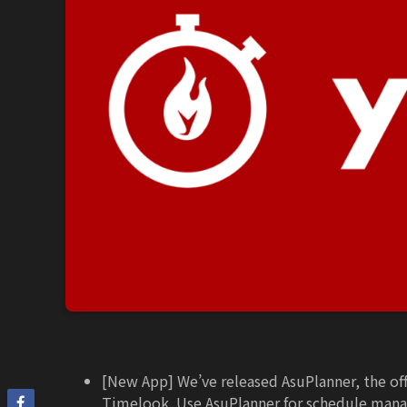
[New App] We’ve released AsuPlanner, the offi
Timelook. Use AsuPlanner for schedule manag