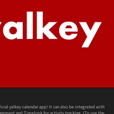
cial yalkey calendar app! It can also be integrated with
ement and Timelook for activity tracking. (To use the