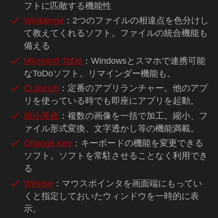
フトに匹敵する機能性
WinMerge
：2つのファイルの相違点を色分けし
て教えてくれるソフト。ファイルの統合機能も
備える
Microsoft ToDo
：Windowsとスマホで連携可能
なToDoソフト。リマインダー機能も。
CLaunch
：定番のアプリランチャー。他のアプ
リを使っている時でも即座にアプリを起動。
縮小革命
：複数の画像を一括で加工。縮小、フ
ァイル形式変換、文字透かし等の機能満載。
Change Key
：キーボードの機能を変更できる
ソフト。ソフトを常駐させることなく利用でき
る
Winrise
：マウスポインタを画面端にもってい
くと指定しておいたウィンドウを一時的に表
示。